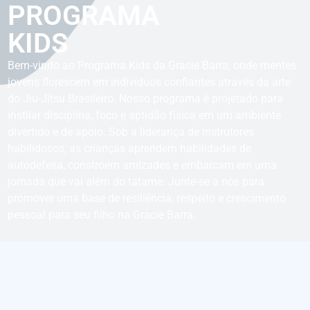
PROGRAMA
KIDS
Bem-vindo ao Programa Kids da Gracie Barra, onde mentes
jovens florescem em indivíduos confiantes através da arte
do Jiu-Jitsu Brasileiro. Nosso programa é projetado para
instilar disciplina, foco e aptidão física em um ambiente
divertido e de apoio. Sob a liderança de instrutores
habilidosos, as crianças aprendem habilidades de
autodefesa, constroem amizades e embarcam em uma
jornada que vai além do tatame. Junte-se a nós para
promover uma base de resiliência, respeito e crescimento
pessoal para seu filho na Gracie Barra.