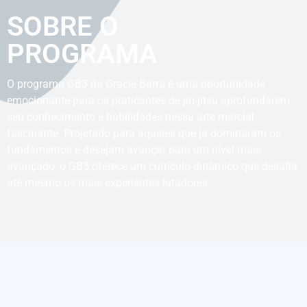
SOBRE O
PROGRAMA
O programa GB3 da Gracie Barra é uma oportunidade
emocionante para os praticantes de jiu-jitsu aprofundarem
seu conhecimento e habilidades nessa arte marcial
fascinante. Projetado para aqueles que já dominaram os
fundamentos e desejam avançar para um nível mais
avançado, o GB3 oferece um currículo dinâmico que desafia
até mesmo os mais experientes lutadores.