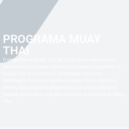
PROGRAMA MUAY
THAI
O programa de Muay Thai da Gracie Barra oferece uma
experiência única para aqueles que desejam mergulhar no
mundo das artes marciais tailandesas. Com uma
abordagem focada no desenvolvimento físico, técnico e
mental, este programa proporciona aos praticantes uma
jornada desafiadora e gratificante rumo à maestria do Muay
Thai.