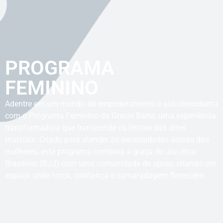
PROGRAMA
FEMININO
Adentre em um mundo de empoderamento e autodescoberta
com o Programa Feminino da Gracie Barra, uma experiência
transformadora que transcende os limites das artes
marciais. Criado para atender às necessidades únicas das
mulheres, este programa combina a graça do Jiu-Jitsu
Brasileiro (BJJ) com uma comunidade de apoio, criando um
espaço onde força, confiança e camaradagem florescem.